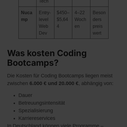
Tech
Nuca
Entry-
$450–
4–22
Beson
mp
level
$5,64
Woch
ders
Web
4
en
preis
Dev
wert
Was kosten Coding
Bootcamps?
Die Kosten für Coding Bootcamps liegen meist
zwischen
6.000 € und 20.000 €
, abhängig von:
Dauer
Betreuungsintensität
Spezialisierung
Karriereservices
In Deutschland können viele Programme –