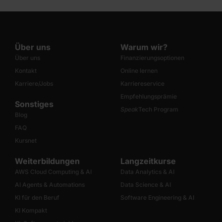
Über uns
Warum wir?
Über uns
Finanzierungsoptionen
Kontakt
Online lernen
Karriere/Jobs
Karriereservice
Empfehlungsprämie
Sonstiges
Speak
Tech Program
Blog
FAQ
Kursnet
Weiterbildungen
Langzeitkurse
AWS Cloud Computing & AI
Data Analytics & AI
AI Agents & Automations
Data Science & AI
KI für den Beruf
Software Engineering & AI
KI Kompakt