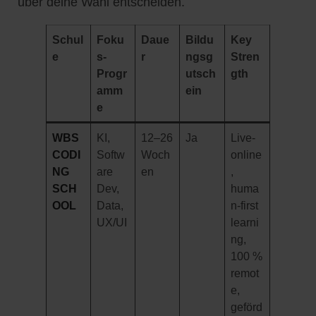
über deine Wahl entscheiden.
Schul
Foku
Daue
Bildu
Key
e
s-
r
ngsg
Stren
Progr
utsch
gth
amm
ein
e
WBS
KI,
12–26
Ja
Live-
CODI
Softw
Woch
online
NG
are
en
,
SCH
Dev,
huma
OOL
Data,
n-first
UX/UI
learni
ng,
100 %
remot
e,
geförd