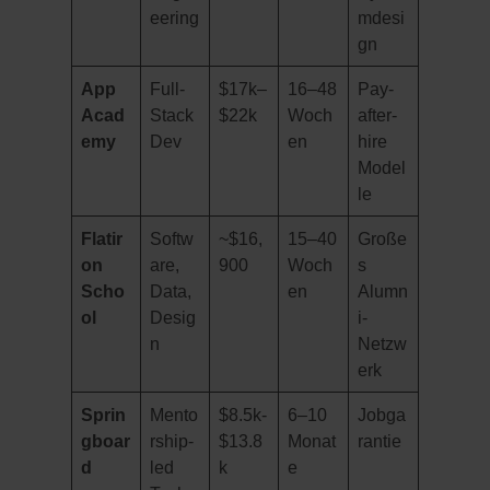
eering
mdesi
gn
App
Full-
$17k–
16–48
Pay-
Acad
Stack
$22k
Woch
after-
emy
Dev
en
hire
Model
le
Flatir
Softw
~$16,
15–40
Große
on
are,
900
Woch
s
Scho
Data,
en
Alumn
ol
Desig
i-
n
Netzw
erk
Sprin
Mento
$8.5k-
6–10
Jobga
gboar
rship-
$13.8
Monat
rantie
d
led
k
e