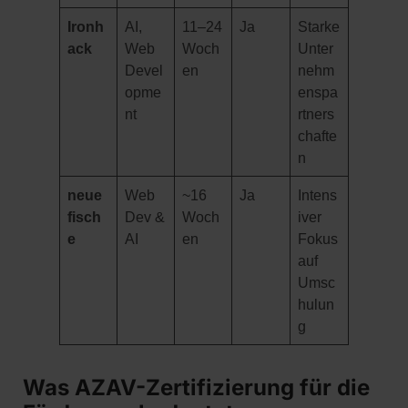
Ironh
AI,
11–24
Ja
Starke
ack
Web
Woch
Unter
Devel
en
nehm
opme
enspa
nt
rtners
chafte
n
neue
Web
~16
Ja
Intens
fisch
Dev &
Woch
iver
e
AI
en
Fokus
auf
Umsc
hulun
g
Was AZAV-Zertifizierung für die