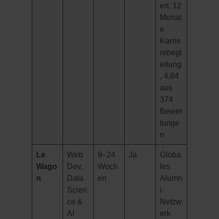
ert, 12
Monat
e
Karrie
rebegl
eitung
, 4,84
aus
374
Bewer
tunge
n
Le
Web
9–24
Ja
Globa
Wago
Dev,
Woch
les
n
Data
en
Alumn
Scien
i-
ce &
Netzw
AI
erk