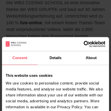
Die WBS CODING SCHOOL ist eine innovative
Marke der WBS GRUPPE und baut auf 40 Jahren
Weiterbildungserfahrung auf. Unterrichtet wird zu
100 %
live-online
, mit einem festen Trainer-Team
statt vorproduzierter Videos. Mehr als 2.000
Menschen haben ihre Programme bereits
abgeschlossen, die Bewertung liegt bei 4,84 aus
374 verifizierten Stimmen. Angeboten werden
Weiterbildungen in
KI-Softwareentwicklung
,
Consent
Details
About
Data Science, Data Analytics, UX/UI
Produktdesign,
AI Agents & Automations
sowie
This website uses cookies
die kompakten KI-Kurse
KI für den Beruf
und KI
Kompakt. Die Langformate dauern im
We use cookies to personalise content, provide social
media features, and analyse our website traffic. We also
Vollzeitmodell zwischen 15 und 26 Wochen und
share information about your use of our website with our
sind über den Bildungsgutschein bis zu 100 %
social media, advertising and analytics partners. More
förderbar.
information is available in our Privacy Policy. You can